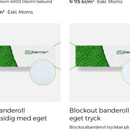
enom 4000 liter/m²/sekund
fr
115
kr/m²
-Exkl. Moms
/m²
-Exkl. Moms
ter Mesh med eget tryck
Vinylbanderoller med eget tr
nderoll
Blockout banderol
sidig med eget
eget tryck
Blockoutbanderoll tryckbar på 