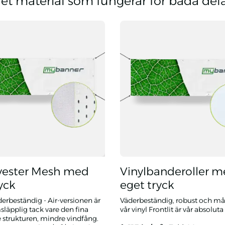
det material som fungerar för båda del
lyester Mesh med
Vinylbanderoller 
yck
eget tryck
derbeständig - Air-versionen är
Väderbeständig, robust och må
läpplig tack vare den fina
vår vinyl Frontlit är vår absoluta 
 strukturen, mindre vindfång.