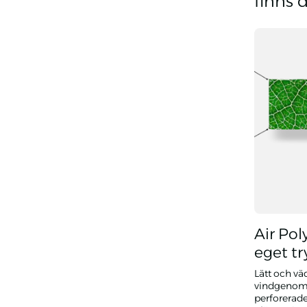
finns 
Air Po
eget tr
Lätt och vä
vindgenoms
perforerade