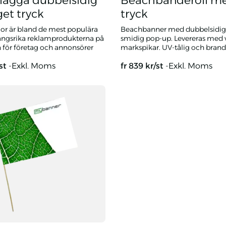
lagga dubbelsidig
Beachbanderoll m
et tryck
tryck
or är bland de mest populära
Beachbanner med dubbelsidigt
ngsrika reklamprodukterna på
smidig pop-up. Levereras med 
för företag och annonsörer
markspikar. UV-tålig och brand
/st
-Exkl. Moms
fr
839
kr/st
-Exkl. Moms
a dubbelsidig med eget tryck
Beachbanderoll med eget try