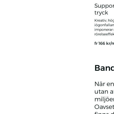
Suppor
tryck
Kreativ, hö
iögonfallan
imponerar 
rörelseeffek
fr
166
kr/
Supporterf
Band
När en
utan a
miljöe
Oavset