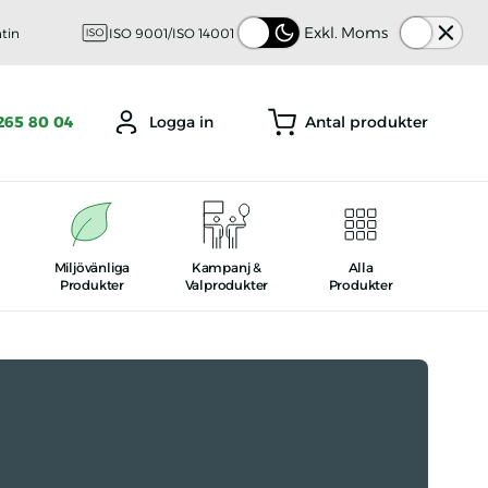
Tema
Exkl. Moms
ntin
ISO 9001/ISO 14001
Antal produkter
265 80 04
Logga in
Miljövänliga
Kampanj
&
Alla
Produkter
Valprodukter
Produkter