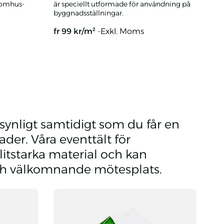
nomhus-
är speciellt utformade för användning på
byggnadsställningar.
fr
99
kr/m²
-Exkl. Moms
tryck
Banderoll byggställningar med eget tryck
synligt samtidigt som du får en
der. Våra eventtält för
litstarka material och kan
och välkomnande mötesplats.