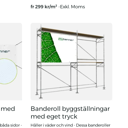
fr
299
kr/m²
-Exkl. Moms
yck
Flaggtyg och banderolltyg med eget tryck
l med
Banderoll byggställningar
med eget tryck
båda sidor -
Håller i väder och vind - Dessa banderoller