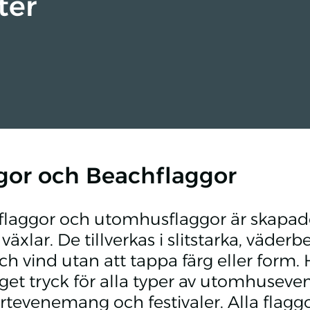
ter
gor och Beachflaggor
laggor och utomhusflaggor är skapade 
växlar. De tillverkas i slitstarka, väder
ch vind utan att tappa färg eller form.
et tryck för alla typer av utomhusev
portevenemang och festivaler. Alla fla