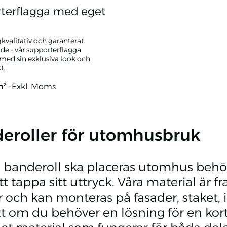
terflagga med eget
gkvalitativ och garanterat
de - vår supporterflagga
med sin exklusiva look och
t.
m²
-Exkl. Moms
lagga med eget tryck
eroller för utomhusbruk
 banderoll ska placeras utomhus behöv
tt tappa sitt uttryck. Våra material är f
r och kan monteras på fasader, staket,
t om du behöver en lösning för en kort