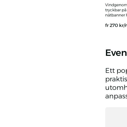
Vindgenoms
tryckbar på
nätbanner h
fr
270
kr
Meshbander
Even
Ett po
prakti
utomhu
anpass