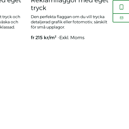
ed eget
Reklamflaggor med eget
tryck
 tryck och
Den perfekta flaggan om du vill trycka
väska och
detaljerad grafik eller fotomotiv, särskilt
klassad.
för små upplagor.
fr
215
kr/m²
-Exkl. Moms
ck
Reklamflaggor med eget tryck