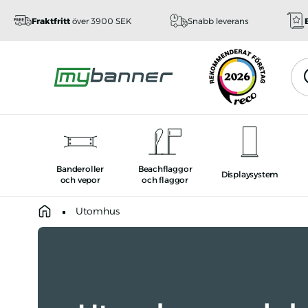
Fraktfritt
över 3900 SEK
Snabb leverans
Sök
Sök
Banderoller
Beachflaggor
Displaysystem
och vepor
och flaggor
Homepage
Utomhus