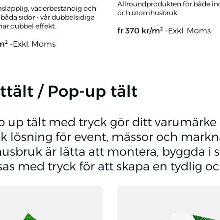
Allroundprodukten för både i
läpplig, väderbeständig och
och utomhusbruk.
 båda sidor - vår dubbelsidiga
ar dubbel effekt.
fr
370
kr/m²
-Exkl. Moms
/m²
-Exkl. Moms
oll dubbelsidig med eget tryck
Blockout banderoll med eget 
ttält / Pop-up tält
p up tält med tryck gör ditt varumärke 
sk lösning för event, mässor och markna
sbruk är lätta att montera, byggda i s
as med tryck för att skapa en tydlig 