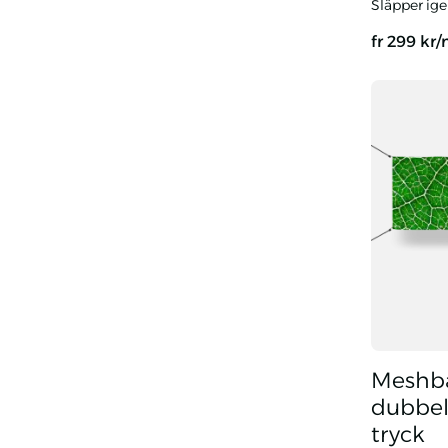
Släpper ig
fr
299
kr
Air Polyes
Meshba
dubbel
tryck