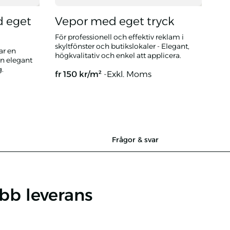
d eget
Vepor med eget tryck
För professionell och effektiv reklam i
skyltfönster och butikslokaler - Elegant,
ar en
högkvalitativ och enkel att applicera.
en elegant
.
fr
150
kr/m²
-Exkl. Moms
k
Vepor med eget tryck
Frågor & svar
bb leverans