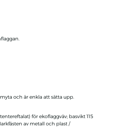
hflaggan.
amyta och är enkla att sätta upp.
entereftalat) för ekoflaggväv; basvikt 115
Markfästen av metall och plast /