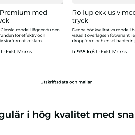
p Premium med
Rollup exklusiv me
yck
tryck
Classic-modell lägger du den
Denna högkvalitativa modell h
unden för effektiv och
visuellt överlägsen fotvariant i 
iv storformatsreklam.
droppform och enkel hantering
st
-Exkl. Moms
fr
935
kr/st
-Exkl. Moms
emium med eget tryck
Rollup exklusiv med eget tryc
Utskriftsdata och mallar
ulär i hög kvalitet med sna