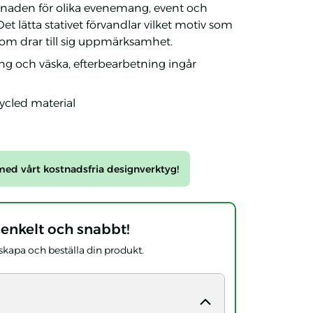
aden för olika evenemang, event och
Det lätta stativet förvandlar vilket motiv som
ng som drar till sig uppmärksamhet.
ng och väska, efterbearbetning ingår
cycled material
ed vårt kostnadsfria designverktyg!
 enkelt och snabbt!
t skapa och beställa din produkt.
klamflagga för inom- och utomhusbruk med tryckbar flaggduk för
reklam.
utomhus.
laggor, flaggor och banderoller både inomhus och utomhus.
 vindutsatta miljöer. Hög genomtryckskvalitet för tydlig profiler