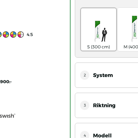
Ratings value:
4.5
S (300 cm)
M (400
System
2
3900:-
Riktning
3
Modell
4