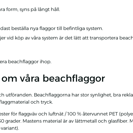
ra form, syns på långt håll.
st beställa nya flaggor till befintliga system.
er vid köp av våra system är det lätt att transportera beac
flera beachflaggor ihop.
 om våra beachflaggor
ch utföranden. Beachflaggorna har stor synlighet, bra rekl
flaggmaterial och tryck.
ester för flaggväv och luftnät / 100 % återvunnet PET (polyet
30 grader. Mastens material är av lättmetall och glasfiber. 
ariant).