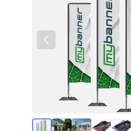
Föregående bild
Beachflag Square Premium med metallfot i höger
Beachflaggor Rektangulär med egen des
Beachflaggor Rektangulär me
Närbild på 115 g/m²
Närbild på
Beachflagga Rektangulär med eget tryck
Beachflagga Rektangulär med ege
Beachflagga Rektangulä
Beachflagga R
Beac