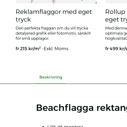
Reklamflaggor med eget
Rollu
tryck
eget tr
Den perfekta flaggan om du vill trycka
Med denna 
detaljerad grafik eller fotomotiv, särskilt
optimala gr
för små upplagor.
högkvalitat
fr
215
kr/m²
-Exkl. Moms
fr
499
kr/
Reklamflaggor med eget tryck
Rollup Pr
Beskrivning
Beachflagga rektang
Lätt att montera