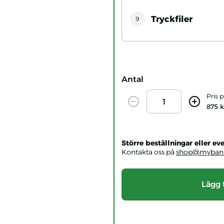
Tryckfiler
9
Antal
Amount
Pris 
Decrease
Increase
875 k
Större beställningar eller 
Kontakta oss på
shop@mybann
Lägg 