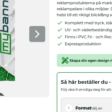
reklamprodukterna på markn
reklampelare i olika miljöer. 
helst till ett riktigt blickfå
Komplett med tryck, stå
UV- och väderbeständig
Nästa bild
Finns i PVC Fri - och Re
Expressproduktion
Skapa din egen design m
Så här beställer du –
Följ våra 9 smidiga steg för at
vänd version, visad i storlekarna S, M och L. Högkvalitativ re
ign – placerade utanför hotell för tydlig och effektiv utomhus
d egen design – placerade på stranden för maximal synlighet 
 stickad polyester – lätt och matt material, perfekt för beachf
 Air Polyester Mesh – perfekt för beachflaggor och banderoller i
Format
1
Välj en
t tryck
r med eget tryck
ektangulär med eget tryck
hflagga Rektangulär med eget tryck