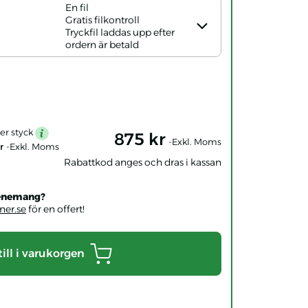
En fil
Gratis filkontroll
Tryckfil laddas upp efter
ordern är betald
per styck
875 kr
mention
-Exkl. Moms
r
-Exkl. Moms
Rabattkod anges och dras i kassan
evenemang?
er.se
för en offert!
till i varukorgen