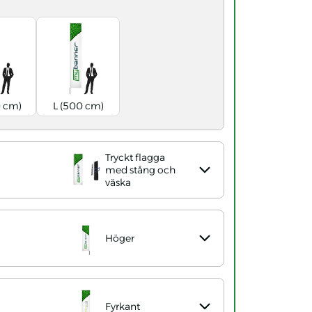
 cm)
L (500 cm)
Tryckt flagga
med stång och
väska
Höger
Fyrkant