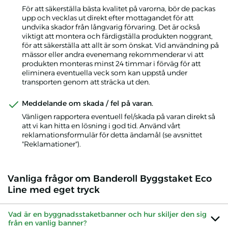
För att säkerställa bästa kvalitet på varorna, bör de packas
upp och vecklas ut direkt efter mottagandet för att
undvika skador från långvarig förvaring. Det är också
viktigt att montera och färdigställa produkten noggrant,
för att säkerställa att allt är som önskat. Vid användning på
mässor eller andra evenemang rekommenderar vi att
produkten monteras minst 24 timmar i förväg för att
eliminera eventuella veck som kan uppstå under
transporten genom att sträcka ut den.
Meddelande om skada / fel på varan.
Vänligen rapportera eventuell fel/skada på varan direkt så
att vi kan hitta en lösning i god tid. Använd vårt
reklamationsformulär för detta ändamål (se avsnittet
"Reklamationer").
Vanliga frågor om Banderoll Byggstaket Eco
Line med eget tryck
Vad är en byggnadsstaketbanner och hur skiljer den sig
från en vanlig banner?