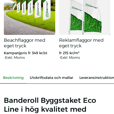
Beachflaggor med
Reklamflaggor med
eget tryck
eget tryck
Kampanjpris fr
349
kr/st
fr
215
kr/m²
-Exkl. Moms
-Exkl. Moms
Beachflaggor med eget tryck
Reklamflaggor med eget tryck
Beskrivning
Utskriftsdata och mallar
Leveransinstruktio
Banderoll Byggstaket Eco
Line i hög kvalitet med