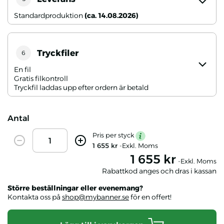
Standardproduktion
(ca. 14.08.2026)
Tryckfiler
6
En fil
Gratis filkontroll
Tryckfil laddas upp efter ordern är betald
Antal
Amount
Pris per styck
mention
Decrease
Increase
1 655 kr
-Exkl. Moms
1 655 kr
-Exkl. Moms
Rabattkod anges och dras i kassan
Större beställningar eller evenemang?
Kontakta oss på
shop@mybanner.se
för en offert!