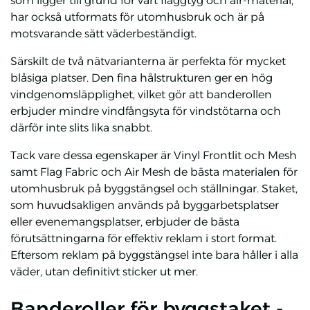
som ligger till grund för vårt flaggtyg och air-material,
har också utformats för utomhusbruk och är på
motsvarande sätt väderbeständigt.
Särskilt de två nätvarianterna är perfekta för mycket
blåsiga platser. Den fina hålstrukturen ger en hög
vindgenomsläpplighet, vilket gör att banderollen
erbjuder mindre vindfångsyta för vindstötarna och
därför inte slits lika snabbt.
Tack vare dessa egenskaper är Vinyl Frontlit och Mesh
samt Flag Fabric och Air Mesh de bästa materialen för
utomhusbruk på byggstängsel och ställningar. Staket,
som huvudsakligen används på byggarbetsplatser
eller evenemangsplatser, erbjuder de bästa
förutsättningarna för effektiv reklam i stort format.
Eftersom reklam på byggstängsel inte bara håller i alla
väder, utan definitivt sticker ut mer.
Banderoller för byggstaket -