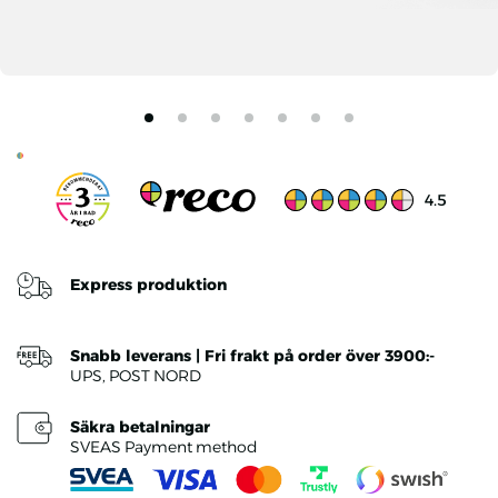
Ratings v
4.5
Express produktion
Snabb leverans | Fri frakt på order över 3900:-
UPS, POST NORD
Säkra betalningar
SVEAS Payment method