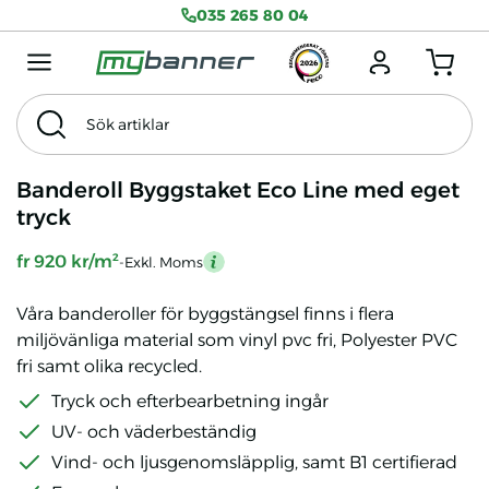
035 265 80 04
Menu mobile
Logga in
Antal produkter
Sök artiklar
Sök
Tema
Exkl. Moms
Banderoll Byggstaket Eco Line med eget
tryck
fr 920 kr/m²
-Exkl. Moms
mention
Våra banderoller för byggstängsel finns i flera
miljövänliga material som vinyl pvc fri, Polyester PVC
fri samt olika recycled.
Tryck och efterbearbetning ingår
UV- och väderbeständig
Vind- och ljusgenomsläpplig, samt B1 certifierad