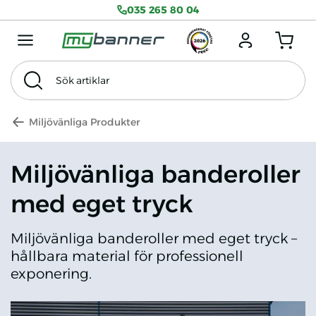
035 265 80 04
Menu mobile
Logga in
Antal produkter
Sök artiklar
Sök
Tema
Exkl. Moms
Miljövänliga Produkter
Miljövänliga banderoller
med eget tryck
Miljövänliga banderoller med eget tryck –
hållbara material för professionell
exponering.
Banderoller Miljövänliga