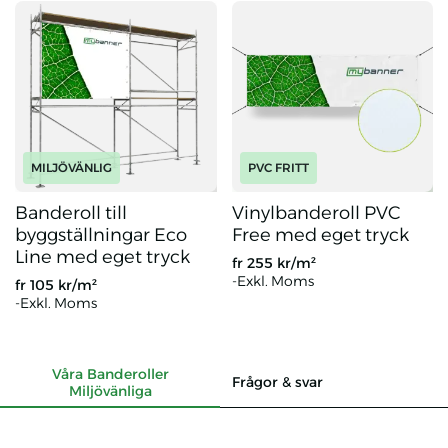
MILJÖVÄNLIG
PVC FRITT
Banderoll till
Vinylbanderoll PVC
byggställningar Eco
Free med eget tryck
Line med eget tryck
fr
255
kr/m²
-Exkl. Moms
fr
105
kr/m²
-Exkl. Moms
Banderoll till byggställningar Eco Line med eget tryck
Vinylbanderoll PVC Free med e
Våra Banderoller
Frågor & svar
Miljövänliga