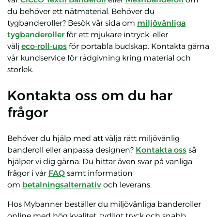
du behöver ett nätmaterial. Behöver du
tygbanderoller? Besök vår sida om
miljövänliga
tygbanderoller
för ett mjukare intryck, eller
välj
eco‑roll‑ups
för portabla budskap. Kontakta gärna
vår kundservice för rådgivning kring material och
storlek.
Kontakta oss om du har
frågor
Behöver du hjälp med att välja rätt miljövänlig
banderoll eller anpassa designen?
Kontakta oss
så
hjälper vi dig gärna. Du hittar även svar på vanliga
frågor i vår
FAQ
samt information
om
betalningsalternativ
och leverans.
Hos Mybanner beställer du miljövänliga banderoller
online med hög kvalitet, tydligt tryck och snabb