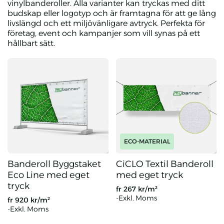
vinylbanderoller. Alla varianter kan tryckas med ditt
budskap eller logotyp och är framtagna för att ge lång
livslängd och ett miljövänligare avtryck. Perfekta för
företag, event och kampanjer som vill synas på ett
hållbart sätt.
ECO-MATERIAL
Banderoll Byggstaket
CiCLO Textil Banderoll
Eco Line med eget
med eget tryck
tryck
fr
267
kr/m²
-Exkl. Moms
fr
920
kr/m²
-Exkl. Moms
Banderoll Byggstaket Eco Line med eget tryck
CiCLO Textil Banderoll med ege