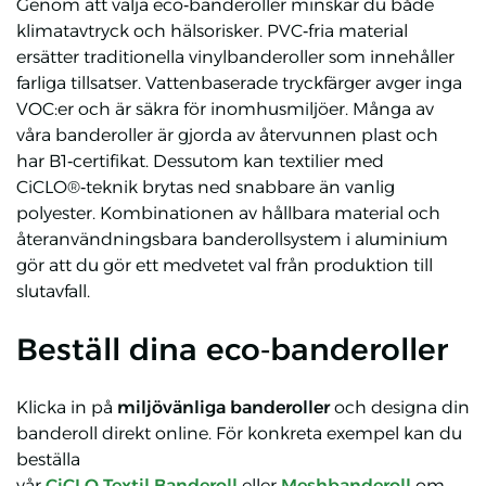
Genom att välja eco‑banderoller minskar du både
klimatavtryck och hälsorisker. PVC‑fria material
ersätter traditionella vinylbanderoller som innehåller
farliga tillsatser. Vattenbaserade tryckfärger avger inga
VOC:er och är säkra för inomhusmiljöer. Många av
våra banderoller är gjorda av återvunnen plast och
har B1‑certifikat. Dessutom kan textilier med
CiCLO®‑teknik brytas ned snabbare än vanlig
polyester. Kombinationen av hållbara material och
återanvändningsbara banderollsystem i aluminium
gör att du gör ett medvetet val från produktion till
slutavfall.
Beställ dina eco‑banderoller
Klicka in på
miljövänliga banderoller
och designa din
banderoll direkt online. För konkreta exempel kan du
beställa
vår
CiCLO Textil Banderoll
eller
Meshbanderoll
om