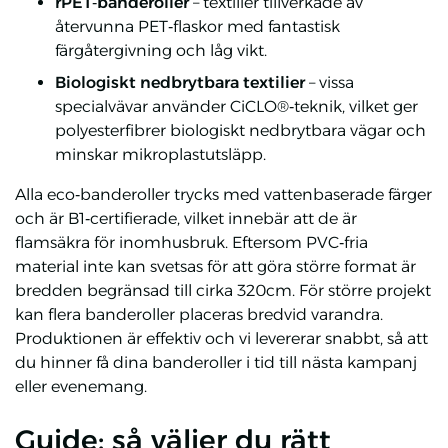
rPET‑banderoller
– textilier tillverkade av
återvunna PET‑flaskor med fantastisk
färgåtergivning och låg vikt.
Biologiskt nedbrytbara textilier
– vissa
specialvävar använder CiCLO®‑teknik, vilket ger
polyesterfibrer biologiskt nedbrytbara vägar och
minskar mikroplastutsläpp.
Alla eco‑banderoller trycks med vattenbaserade färger
och är B1‑certifierade, vilket innebär att de är
flamsäkra för inomhusbruk. Eftersom PVC‑fria
material inte kan svetsas för att göra större format är
bredden begränsad till cirka 320cm. För större projekt
kan flera banderoller placeras bredvid varandra.
Produktionen är effektiv och vi levererar snabbt, så att
du hinner få dina banderoller i tid till nästa kampanj
eller evenemang.
Guide: så väljer du rätt