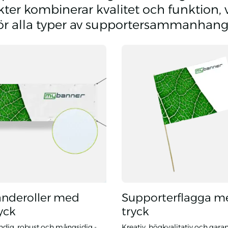
ter kombinerar kvalitet och funktion, v
för alla typer av supportersammanhang
anderoller med
Supporterflagga m
yck
tryck
ndig, robust och mångsidig -
Kreativ, högkvalitativ och gara