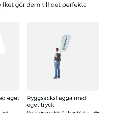
ilket gör dem till det perfekta
.
ed eget
Ryggsäcksflagga med
eget tryck
nterat
Med denna produkt får du en högkvalitativ