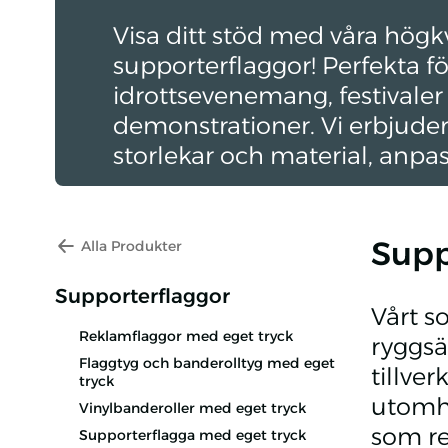
Visa ditt stöd med våra högkv
supporterflaggor! Perfekta fö
idrottsevenemang, festivaler 
demonstrationer. Vi erbjuder
storlekar och material, anpa
dina behov. Våra flaggor ka
unika motiv, logotyper eller
Supp
Alla Produkter
Supporterflaggor
Vårt s
Reklamflaggor med eget tryck
ryggsä
Flaggtyg och banderolltyg med eget
tillve
tryck
utomhu
Vinylbanderoller med eget tryck
som re
Supporterflagga med eget tryck