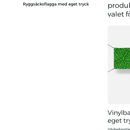
produk
Ryggsäcksflagga med eget tryck
valet 
Vinylb
eget tr
Väderbestä