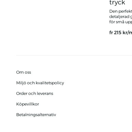
tryck
Den perfekt
detaljerad g
för små upp
fr
215
kr/
Reklamflag
Om oss
Miljö och kvalitetspolicy
Order och leverans
Köpevillkor
Betalningsalternativ