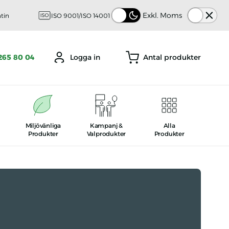
Tema
Exkl. Moms
ntin
ISO 9001/ISO 14001
Antal produkter
265 80 04
Logga in
Miljövänliga
Kampanj
&
Alla
Produkter
Valprodukter
Produkter