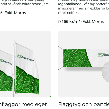
ontlit är vår absoluta storsäljare.
iögonfallande - vår supporterf
imponerar med sin exklusiva l
m²
-Exkl. Moms
rörelseeffekt.
fr
166
kr/m²
-Exkl. Moms
roller med eget tryck
Supporterflagga med eget tr
flaggor med eget
Flaggtyg och bande