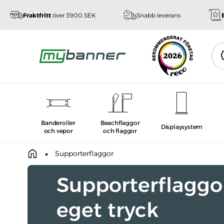
Fraktfritt
över 3900 SEK
Snabb leverans
Sök
Sök
Banderoller
Beachflaggor
Displaysystem
och vepor
och flaggor
Homepage
Supporterflaggor
Supporterflagg
eget tryck