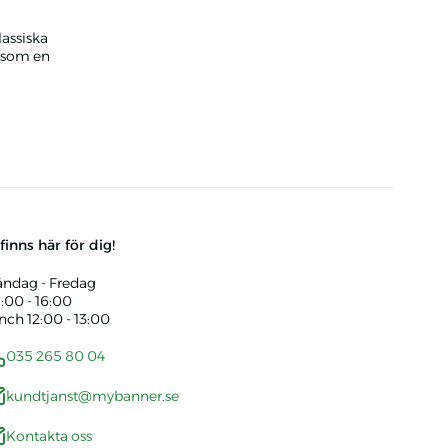
lassiska
 som en
d eget tryck
 finns här för dig!
ndag - Fredag
:00 - 16:00
nch 12:00 - 13:00
035 265 80 04
kundtjanst@mybanner.se
Kontakta oss