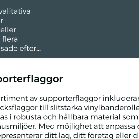
alitativa
r
eller
 flera
ssade efter
n tryckas med
 budskap.
orterflaggor
ortiment av supporterflaggor inkluderar 
cksflaggor till slitstarka vinylbanderol
rkas i robusta och hållbara material s
smiljöer. Med möjlighet att anpassa 
presenterar ditt lag, ditt företag eller 