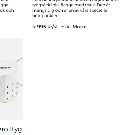
lagga
ryggsäck inkl. flagga med tryck. Den är
ook och
mångsidig och är en av våra speciella
höjdpunkter!
fr
995
kr/st
-Exkl. Moms
yck
Ryggsäcksflagga med eget tryck
rolltyg