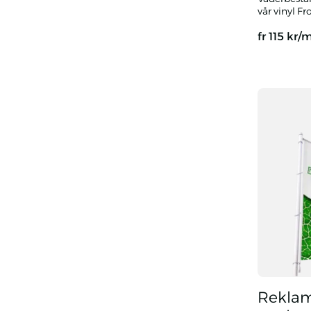
vår vinyl Fr
fr
115
kr/
Vinylbande
Reklam