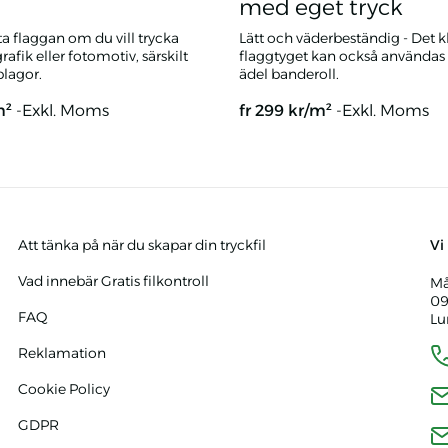
med eget tryck
a flaggan om du vill trycka
Lätt och väderbeständig - Det k
rafik eller fotomotiv, särskilt
flaggtyget kan också användas
lagor.
ädel banderoll.
m²
-Exkl. Moms
fr
299
kr/m²
-Exkl. Moms
gor med eget tryck
Flaggtyg och banderolltyg me
Att tänka på när du skapar din tryckfil
Vi
Vad innebär Gratis filkontroll
Må
09
FAQ
Lu
Reklamation
Cookie Policy
GDPR