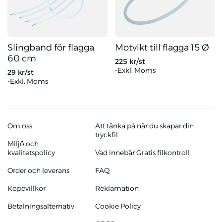
Slingband för flagga
Motvikt till flagga 15 Ø
60 cm
225
kr/st
-Exkl. Moms
29
kr/st
-Exkl. Moms
Slingband för flagga 60 cm
Motvikt till flagga 15 Ø
Om oss
Att tänka på när du skapar din
tryckfil
Miljö och
kvalitetspolicy
Vad innebär Gratis filkontroll
Order och leverans
FAQ
Köpevillkor
Reklamation
Betalningsalternativ
Cookie Policy