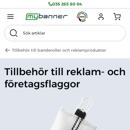
035 265 80 04
Menu mobile
Logga in
Antal produkter
Sök artiklar
Sök
Tema
Exkl. Moms
Tillbehör till banderoller och reklamprodukter
Tillbehör till reklam- och
företagsflaggor
Tillbehör reklam- och företagsflaggor