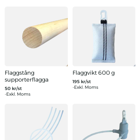
Slingband för flagga 45 cm
Flaggvikt svart 860 g
Flaggstång
Flaggvikt 600 g
supporterflagga
195
kr/st
-Exkl. Moms
50
kr/st
-Exkl. Moms
Flaggstång supporterflagga
Flaggvikt 600 g