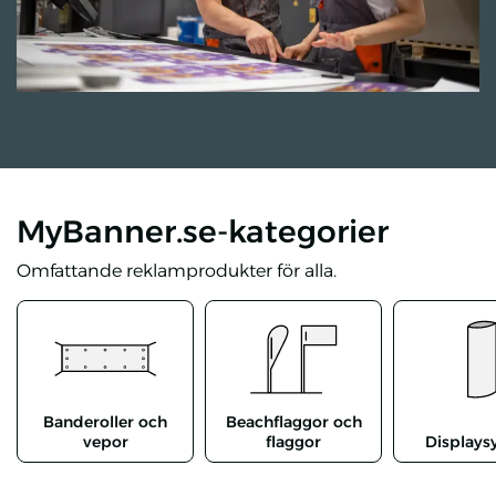
MyBanner.se-kategorier
Omfattande reklamprodukter för alla.
Se alla Banderoller och vepor
Se alla Beachflaggor och f
S
Banderoller och
Beachflaggor och
vepor
flaggor
Displays