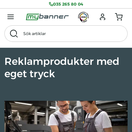
035 265 80 04
Menu mobile
Logga in
Antal produkter
Sök artiklar
Sök
Tema
Exkl. Moms
Reklamprodukter med
eget tryck
Alla Produkter