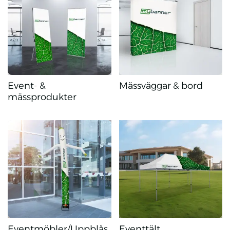
Event- &
Mässväggar & bord
mässprodukter
Event- & mässprodukter
Mässväggar & bord
Eventmöbler/Uppblås
Eventtält