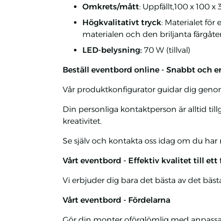
Omkrets/mått
: Uppfällt,100 x 100 
Högkvalitativt tryck
: Materialet fö
materialen och den briljanta färgåter
LED-belysning:
70 W (tillval)
Beställ eventbord online - Snabbt och e
Vår produktkonfigurator guidar dig genom a
Din personliga kontaktperson är alltid till
kreativitet.
Se själv och kontakta oss idag om du har nå
Vårt eventbord - Effektiv kvalitet till ett
Vi erbjuder dig bara det bästa av det bästa,
Vårt eventbord - Fördelarna
Gör din monter oförglömlig med anpassad