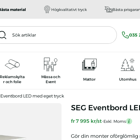
Bästa material
Högkvalitativt tryck
Bästa prisgara
 artiklar
035 
Reklamskylta
Mässa och
Mattor
Utomhus
r och folie
Event
Eventbord LED med eget tryck
SEG Eventbord LED med eget tryck
SEG Eventbord LE
fr 7 995 kr/st
-Exkl. Moms
menti
Gör din monter oförglömlig