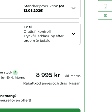
Standardproduktion
(ca.
12.08.2026)
En fil
Gratis filkontroll
Tryckfil laddas upp efter
ordern är betald
per styck
8 995 kr
mention
-Exkl. Moms
 kr
-Exkl. Moms
Rabattkod anges och dras i kassan
evenemang?
er.se
för en offert!