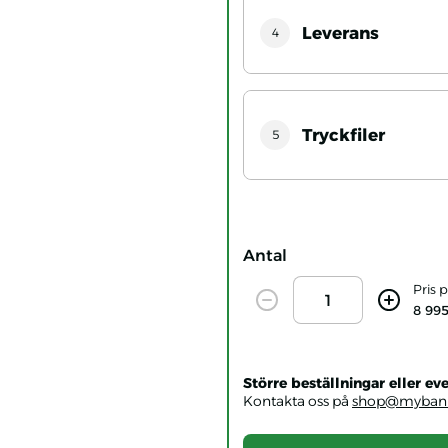
Leverans
4
Tryckfiler
5
Antal
Amount
Pris 
Decrease
Increase
8 995
Större beställningar eller 
Kontakta oss på
shop@mybann