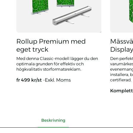
Rollup Premium med
Mässvä
eget tryck
Displa
Med denna Classic-modell lägger du den
Den perfek
optimala grunden för effektiv och
varumärkes
högkvalitativ storformatsreklam.
evenemang e
installera,
fr
499
kr/st
-Exkl. Moms
certifierad.
Komplet
Rollup Premium med eget tryck
Mässvägg S
Beskrivning