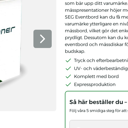
som bär upp ditt varumärke.
mässpresentationer höjer mon
SEG Eventbord kan du få med 
varumärke ytterligare en nivå. 
mässbord, vilket gör det enkel
prydligt. Dessutom kan du k
Nästa bild
eventbord och mässdiskar fö
budskap.
Tryck och efterbearbetn
UV- och väderbeständig
Komplett med bord
Expressproduktion
Så här beställer du –
Följ våra 5 smidiga steg för at
 tryck
ck
eget tryck