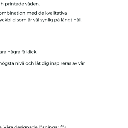
och printade våden.
 kombination med de kvalitativa
ckbild som är väl synlig på långt håll.
ra några få klick.
högsta nivå och låt dig inspireras av vår
 Våra designade lösningar för