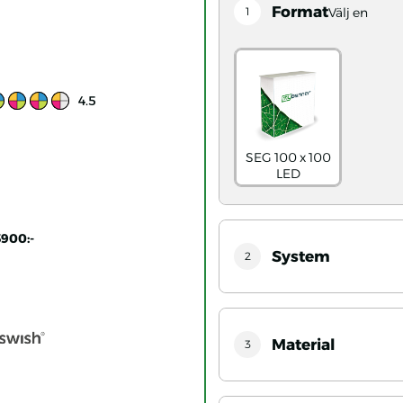
Format
1
Välj en
Ratings value:
4.5
SEG 100 x 100
LED
3900:-
System
2
Material
3