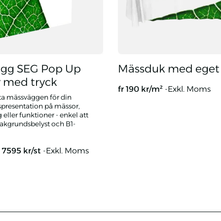
gg SEG Pop Up
Mässduk med eget 
y med tryck
fr
190
kr/m²
-Exkl. Moms
ta mässväggen för din
presentation på mässor,
ller funktioner - enkel att
 bakgrundsbelyst och B1-
t
7595
kr/st
-Exkl. Moms
EG Pop Up Display med tryck
Mässduk med eget tryck