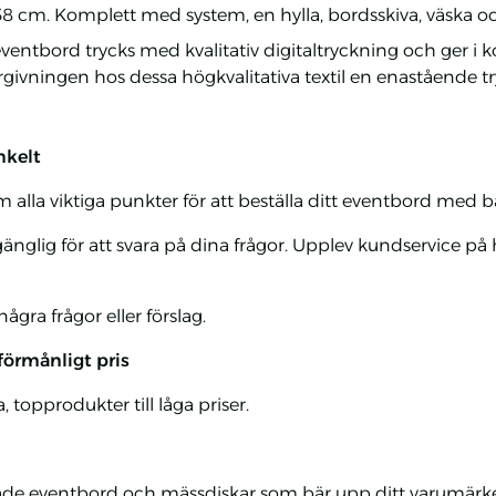
x 38 cm. Komplett med system, en hylla, bordsskiva, väska 
r eventbord trycks med kvalitativ digitaltryckning och ger i
givningen hos dessa högkvalitativa textil en enastående try
nkelt
lla viktiga punkter för att beställa ditt eventbord med ba
gänglig för att svara på dina frågor. Upplev kundservice på 
gra frågor eller förslag.
 förmånligt pris
 topprodukter till låga priser.
e eventbord och mässdiskar som bär upp ditt varumärke.