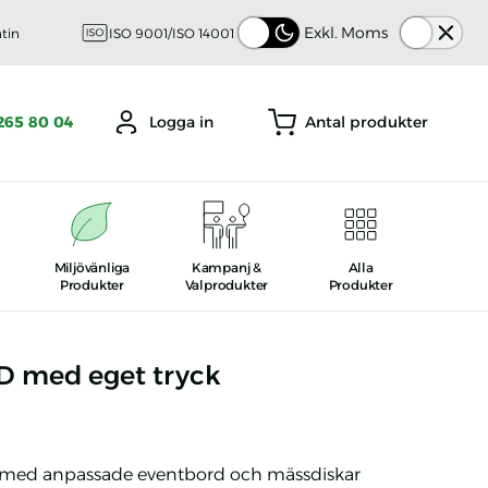
Tema
Exkl. Moms
ntin
ISO 9001/ISO 14001
Antal produkter
265 80 04
Logga in
Miljövänliga
Kampanj
&
Alla
Produkter
Valprodukter
Produkter
D med eget tryck
on
 med anpassade eventbord och mässdiskar