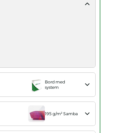
Bord med
system
195 g/m² Samba