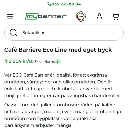
035 265 80 04
Menu mobile
Logga in
Antal produkter
Sök artiklar
Sök
Tema
Exkl. Moms
Café Barriere Eco Line med eget tryck
fr 2 504 kr/st
-Exkl. Moms
mention
Vår ECO Café Barrier är idealisk för att avgränsa
områden, väntezoner och olika områden. Den är
enkel att sätta upp och flexibel att använda, med
möjlighet att integrera anpassningsbara banderoller.
Oavsett om det gäller utomhusområden på kaféer
och restauranger, mässor, evenemang eller offentliga
områden som flygplatser - detta praktiska
barriärsystem erbjuder många