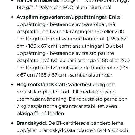
Hållbara material:
205 g/m² ECO dekorativt tyg /
180 g/m² Polymesh ECO, aluminium, stål
Avspärrningsvarianter/uppsättningar:
Enkel
uppsättning - bestående av två stolpar, två
basplattor, en tvärbalk i antingen 150 eller 200
cm längd och motsvarande banderoll (135 x 67
cm / 185 x 67 cm), samt anslutningar | Dubbel
uppsättning - bestående av tre stolpar, tre
basplattor, två tvärbalkar i antingen 150 eller 200
cm längd och två motsvarande banderoller (135
x 67 cm / 185 x 67 cm), samt anslutningar.
Hög motståndskraft:
Väderbeständig och
robust, lämplig för kort- till medellångvarig
utomhusanvändning. De robusta stolparna och
7 kg basplattorna garanterar stabilitet, även i
blåsiga förhållanden.
Brandskydd:
De B1-certifierade banderollerna
uppfyller brandskyddsstandarden DIN 4102 och