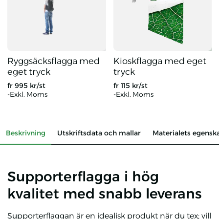
Ryggsäcksflagga med
Kioskflagga med eget
eget tryck
tryck
fr
995
kr/st
fr
115
kr/st
-Exkl. Moms
-Exkl. Moms
Ryggsäcksflagga med eget tryck
Kioskflagga med eget tryck
Beskrivning
Utskriftsdata och mallar
Materialets egensk
Supporterflagga i hög
kvalitet med snabb leverans
Supporterflaggan är en idealisk produkt när du tex; vill