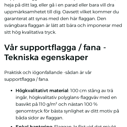
heja på ditt lag, eller gå i en parad eller bara vill dra
uppmärksamhetet till dig. Oavsett vilket kommer du
garanterat att synas med den här flaggan. Den
svängbara flaggan är lätt att bära och imponerar med
sitt hög kvalitativa tryck.
Vår supportflagga / fana -
Tekniska egenskaper
Praktisk och iögonfallande -sådan är vår
supportflagga / fana.
Högkvalitativt material
: 100 cm stång av trä
ingår, högkvalitativ polyglans-flaggväv med en
basvikt på 110 g/m² och nästan 100 %
genomtryck för bästa synlighet av ditt motiv på
båda sidor av flaggan.
Enkel hantering
: Flaggan är fäst vid det mjukt