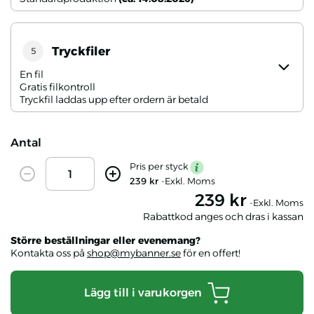
Tryckfiler
5
En fil
Gratis filkontroll
Tryckfil laddas upp efter ordern är betald
Antal
Amount
Pris per styck
mention
Decrease
Increase
239 kr
-Exkl. Moms
239 kr
-Exkl. Moms
Rabattkod anges och dras i kassan
Större beställningar eller evenemang?
Kontakta oss på
shop@mybanner.se
för en offert!
Lägg till i varukorgen