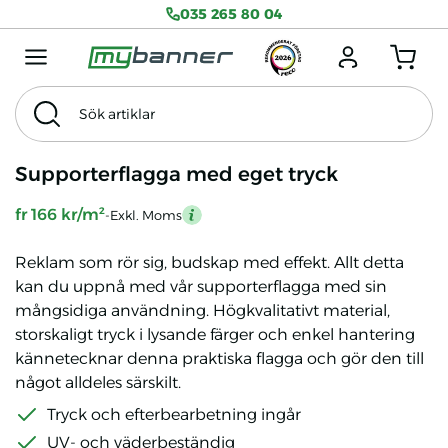
035 265 80 04
Menu mobile
Logga in
Antal produkter
Sök artiklar
Sök
Tema
Exkl. Moms
Supporterflagga med eget tryck
fr 166 kr/m²
-Exkl. Moms
mention
Reklam som rör sig, budskap med effekt. Allt detta
kan du uppnå med vår supporterflagga med sin
mångsidiga användning. Högkvalitativt material,
storskaligt tryck i lysande färger och enkel hantering
kännetecknar denna praktiska flagga och gör den till
något alldeles särskilt.
Tryck och efterbearbetning ingår
UV- och väderbeständig