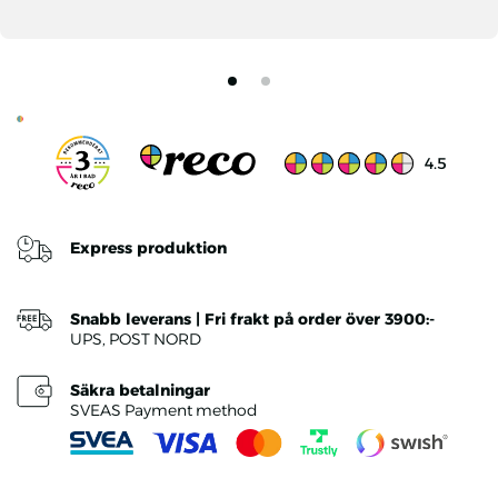
Ratings v
4.5
Express produktion
Snabb leverans | Fri frakt på order över 3900:-
UPS, POST NORD
Säkra betalningar
SVEAS Payment method