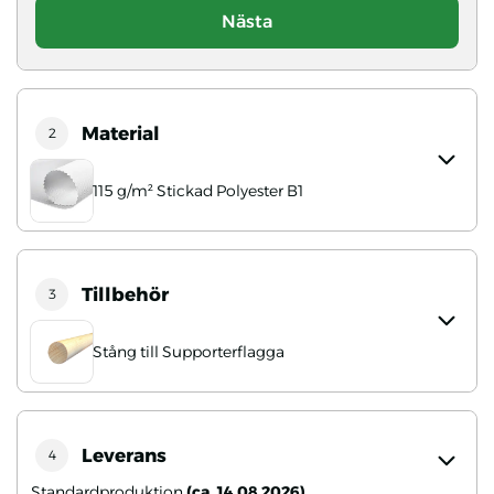
Nästa
Material
2
115 g/m² Stickad Polyester B1
Tillbehör
3
Stång till Supporterflagga
Leverans
4
Standardproduktion
(ca. 14.08.2026)