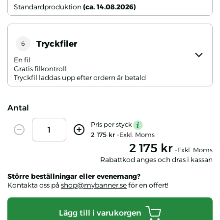
Standardproduktion
(ca. 14.08.2026)
Tryckfiler
6
En fil
Gratis filkontroll
Tryckfil laddas upp efter ordern är betald
Antal
Amount
Pris per styck
mention
Decrease
Increase
2 175 kr
-Exkl. Moms
2 175 kr
-Exkl. Moms
Rabattkod anges och dras i kassan
Större beställningar eller evenemang?
Kontakta oss på
shop@mybanner.se
för en offert!
Lägg till i varukorgen