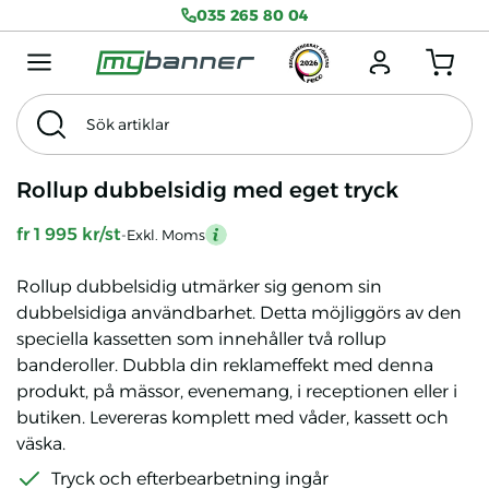
035 265 80 04
Menu mobile
Logga in
Antal produkter
Sök artiklar
Sök
Tema
Exkl. Moms
Rollup dubbelsidig med eget tryck
fr 1 995 kr/st
-Exkl. Moms
mention
Rollup dubbelsidig utmärker sig genom sin
dubbelsidiga användbarhet. Detta möjliggörs av den
speciella kassetten som innehåller två rollup
banderoller. Dubbla din reklameffekt med denna
produkt, på mässor, evenemang, i receptionen eller i
butiken. Levereras komplett med våder, kassett och
väska.
Tryck och efterbearbetning ingår