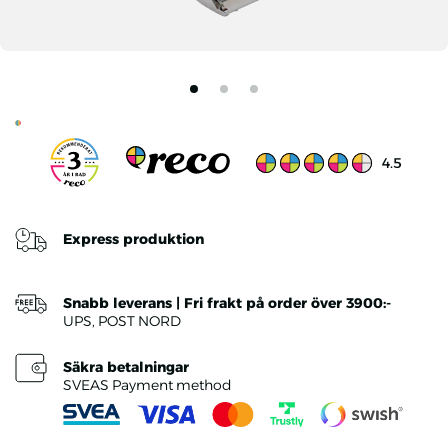
Ratings v
4.5
Express produktion
Snabb leverans | Fri frakt på order över 3900:-
UPS, POST NORD
Säkra betalningar
SVEAS Payment method